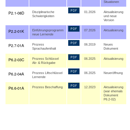
Situationen
PDF
P2.1-08D
Disziplinarische
01.2026
Aktualisierung
Schwierigkeiten
und neue
Version
PDF
P2.2-01K
Einführungsprogramm
07.2026
Aktualisierung
neue Lernende
PDF
P2.7-01A
Prozess
06.2019
Neues
Sprachaufenthalt
Dokument
PDF
P6.2-03C
Prozess Schlüssel
06.2025
Aktualisierung
Ab- & Rückgabe
PDF
P6.2-04A
Prozess Liftschlüssel
06.2025
Neueröffnung
Lernende
PDF
P6.6-01A
Prozess Beschaffung
12.2023
Aktualisierung
(war ehemals
Dokument
P6.2-02)