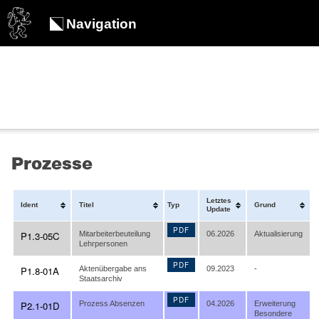
Navigation
Prozesse
Letztes
Ident
Titel
Typ
Grund
Update
PDF
P1.3-05C
Mitarbeiterbeuteilung
06.2026
Aktualisierung
Lehrpersonen
PDF
P1.8-01A
Aktenübergabe ans
09.2023
-
Staatsarchiv
PDF
P2.1-01D
Prozess Absenzen
04.2026
Erweiterung
Besondere