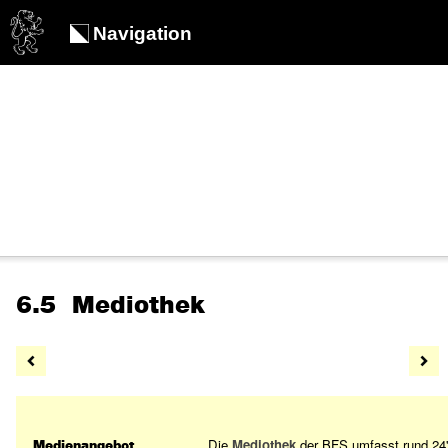
Navigation
6.5 Mediothek
Die
Mediothek
der BFS umfasst rund 24'
Medienangebot