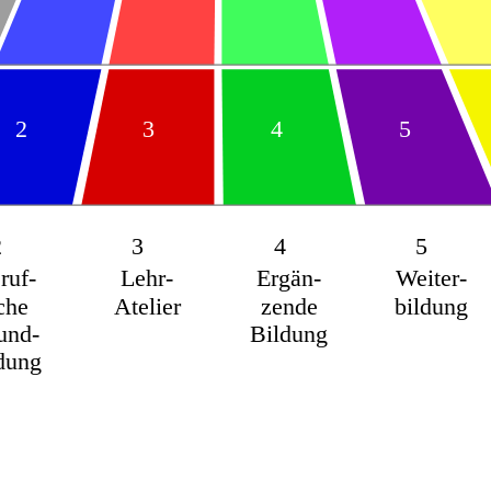
2
3
4
5
2
3
4
5
ruf-
Lehr-
Ergän-
Weiter-
iche
Atelier
zende
bildung
und-
Bildung
dung