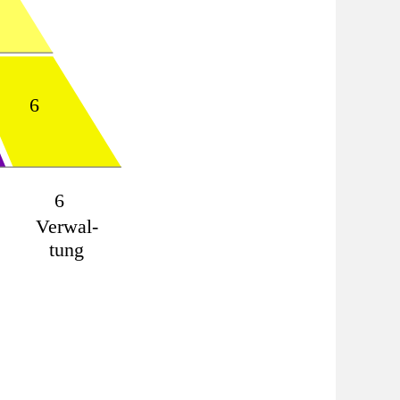
6
6
Verwal-
tung