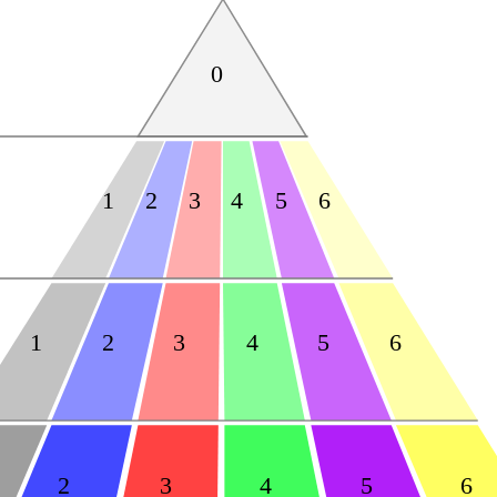
0
1
2
3
4
5
6
1
2
3
4
5
6
2
3
4
5
6