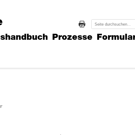
e
gshandbuch
Prozesse
Formula
r