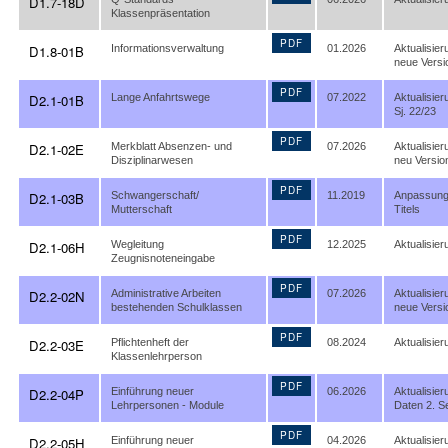
D1.7-18D
Klassenpräsentation
PDF
D1.8-01B
Informationsverwaltung
01.2026
Aktualisier
neue Versi
PDF
D2.1-01B
Lange Anfahrtswege
07.2022
Aktualisier
Sj. 22/23
PDF
D2.1-02E
Merkblatt Absenzen- und
07.2026
Aktualisie
Disziplinarwesen
neu Versio
PDF
D2.1-03B
Schwangerschaft/
11.2019
Anpassung
Mutterschaft
Titels
PDF
D2.1-06H
Wegleitung
12.2025
Aktualisier
Zeugnisnoteneingabe
PDF
D2.2-02N
Administrative Arbeiten
07.2026
Aktualisier
bestehenden Schulklassen
neue Versi
PDF
D2.2-03E
Pflichtenheft der
08.2024
Aktualisier
Klassenlehrperson
PDF
D2.2-04P
Einführung neuer
06.2026
Aktualisier
Lehrpersonen - Module
Daten 2. S
PDF
D2.2-05H
Einführung neuer
04.2026
Aktualisier