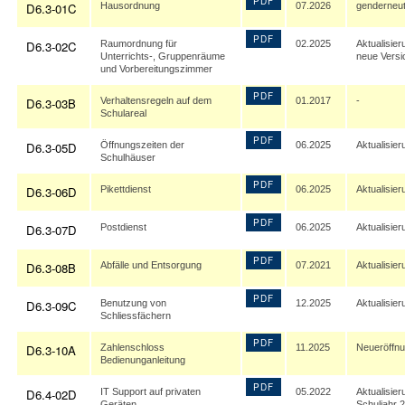
PDF
D6.3-01C
Hausordnung
07.2026
genderneut
PDF
D6.3-02C
Raumordnung für
02.2025
Aktualisier
Unterrichts-, Gruppenräume
neue Versi
und Vorbereitungszimmer
PDF
D6.3-03B
Verhaltensregeln auf dem
01.2017
-
Schulareal
PDF
D6.3-05D
Öffnungszeiten der
06.2025
Aktualisier
Schulhäuser
PDF
D6.3-06D
Pikettdienst
06.2025
Aktualisier
PDF
D6.3-07D
Postdienst
06.2025
Aktualisier
PDF
D6.3-08B
Abfälle und Entsorgung
07.2021
Aktualisier
PDF
D6.3-09C
Benutzung von
12.2025
Aktualisier
Schliessfächern
PDF
D6.3-10A
Zahlenschloss
11.2025
Neueröffn
Bedienunganleitung
PDF
D6.4-02D
IT Support auf privaten
05.2022
Aktualisier
Geräten
Schuljahr 