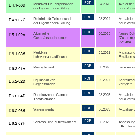
PDF
D4.1-06B
Merkblatt für Lehrpersonen
04.2026
Aktualisier
der Ergänzenden Bildung
neue Versi
PDF
D4.1-07C
Richtlinie für Teilnehmende
08.2024
Aktualisie
der Ergänzenden Bildung
neue Versi
PDF
D5.1-02A
Allgemeine
06.2023
Neues Do
Geschäftsbedingungen
(Zusammen
2 AGBs)
PDF
D6.1-03B
Merkblatt
03.2021
Anpassun
Lehrvertragsauflösung
Emailadre
PDF
D6.2-01A
Mietreglement
08.2016
neue Forma
PDF
D6.2-02B
Liquidation von
06.2024
Schreibfehl
Gegenständen
korrigiert
PDF
D6.2-04D
Raucherzonen Campus
08.2025
Aktualisier
Tösstalstrasse
neue Versi
PDF
D6.2-06B
Wareninventar
06.2023
Aktualisier
PDF
D6.2-08F
Schliess- und Zutrittskonzept
06.2025
Anpassung 
Liftschlüss