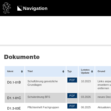
Navigation
Dokumente
Letztes
Ident
Titel
Typ
Grund
Update
PDF
D0.1-01B
Schulführung gesetzliche
10.2023
Links anpa
Grundlagen
erweitern 
entfernen
PDF
D1.1-01C
Schulordnung BFS
03.2026
neues Deck
PDF
D1.3-03E
Pflichtenheft Fachgruppen
06.2025
Aktualisier