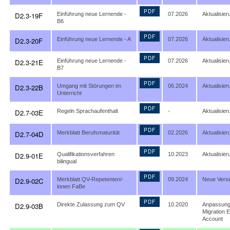
PDF
D2.3-19F
Einführung neue Lernende -
07.2026
Aktualisier
B6
PDF
D2.3-20F
Einführung neue Lernende - A
07.2026
Aktualisier
PDF
D2.3-21E
Einführung neue Lernende -
07.2026
Aktualisier
B7
PDF
D2.3-22B
Umgang mit Störungen im
06.2024
Aktualisier
Unterricht
PDF
D2.7-03E
Regeln Sprachaufenthalt
-
Aktualisier
PDF
D2.7-04D
Merkblatt Berufsmaturität
02.2026
Aktualisier
PDF
D2.9-01E
Qualifikationsverfahren
10.2023
Aktualisier
bilingual
PDF
D2.9-02C
Merkblatt QV-Repetenten/-
09.2024
Neue Versi
innen FaBe
PDF
D2.9-03B
Direkte Zulassung zum QV
10.2020
Anpassun
Migration E
Account