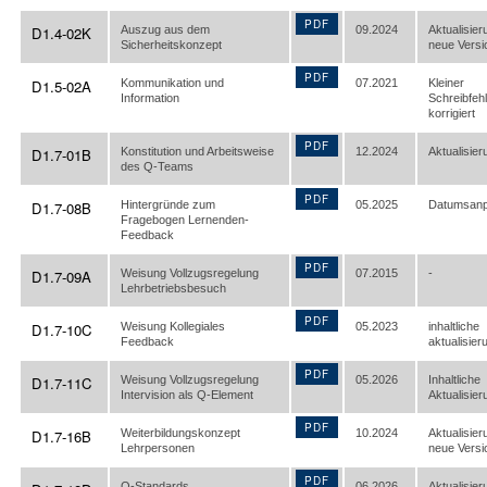
PDF
D1.4-02K
Auszug aus dem
09.2024
Aktualisier
Sicherheitskonzept
neue Versi
PDF
D1.5-02A
Kommunikation und
07.2021
Kleiner
Information
Schreibfehl
korrigiert
PDF
D1.7-01B
Konstitution und Arbeitsweise
12.2024
Aktualisier
des Q-Teams
PDF
D1.7-08B
Hintergründe zum
05.2025
Datumsan
Fragebogen Lernenden-
Feedback
PDF
D1.7-09A
Weisung Vollzugsregelung
07.2015
-
Lehrbetriebsbesuch
PDF
D1.7-10C
Weisung Kollegiales
05.2023
inhaltliche
Feedback
aktualisier
PDF
D1.7-11C
Weisung Vollzugsregelung
05.2026
Inhaltliche
Intervision als Q-Element
Aktualisier
PDF
D1.7-16B
Weiterbildungskonzept
10.2024
Aktualisie
Lehrpersonen
neue Versi
PDF
Q-Standards
06.2026
Aktualisier