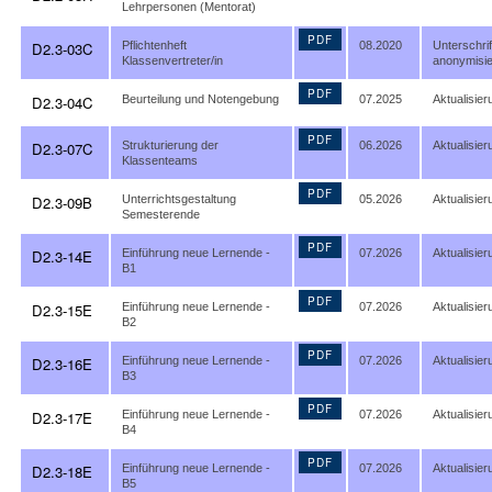
Lehrpersonen (Mentorat)
PDF
D2.3-03C
Pflichtenheft
08.2020
Unterschrif
Klassenvertreter/in
anonymisie
PDF
D2.3-04C
Beurteilung und Notengebung
07.2025
Aktualisier
PDF
D2.3-07C
Strukturierung der
06.2026
Aktualisier
Klassenteams
PDF
D2.3-09B
Unterrichtsgestaltung
05.2026
Aktualisier
Semesterende
PDF
D2.3-14E
Einführung neue Lernende -
07.2026
Aktualisier
B1
PDF
D2.3-15E
Einführung neue Lernende -
07.2026
Aktualisier
B2
PDF
D2.3-16E
Einführung neue Lernende -
07.2026
Aktualisier
B3
PDF
D2.3-17E
Einführung neue Lernende -
07.2026
Aktualisier
B4
PDF
D2.3-18E
Einführung neue Lernende -
07.2026
Aktualisier
B5