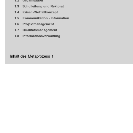
1.2 Organisation
1.3 Schulleitung und Rektorat
1.4 Krisen-/Notfallkonzept
1.5 Kommunikation - Information
1.6 Projektmanagement
1.7 Qualitätsmanagement
1.8 Informationsverwaltung
Inhalt des Metaprozess 1